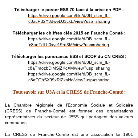
Télécharger le poster ESS 70 face à la crise en PDF :
https://drive.google.com/file/d/0B_scm_fL-
c8acFB2Y3dweDJ3ckE/view?usp=sharing
Télécharger les chiffres clés 2015 en Franche Comté :
https://drive.google.com/file/d/0B_scm_fL-
c8aeFdLb0xyc19rd3M/view?usp=sharing
Télécharger les panoramas ESS et SCOP du CN-CRES :
https://drive.google.com/file/d/0B_scm_fL-
c8aTmozbDlMSjZKcXM/view?usp=sharing
https://drive.google.com/file/d/0B_scm_fL-
c8aOThSX09xRlZkaHc/view?usp=sharing
Tout savoir sur U3A et la CRESS de Franche-Comté :
La Chambre régionale de l’Economie Sociale et Solidaire
(CRESS) de Franche-Comté est formée des organisations
représentatives du secteur de l'ESS qui partagent des valeurs
communes.
La CRESS de Franche-Comté est une association loi 1901