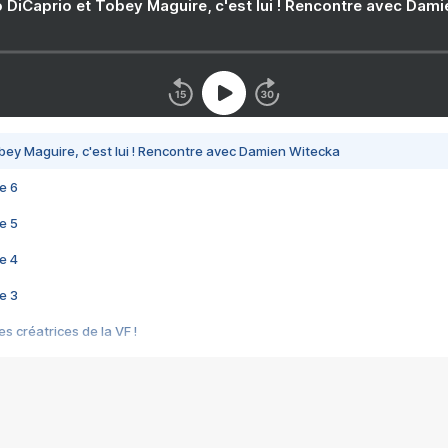
 DiCaprio et Tobey Maguire, c'est lui ! Rencontre avec Dam
bey Maguire, c'est lui ! Rencontre avec Damien Witecka
e 6
e 5
e 4
e 3
s créatrices de la VF !
e 2
e 1
e Mektoub My Love arrive enfin ! Rencontre avec Shaïn Boumedine et Sal