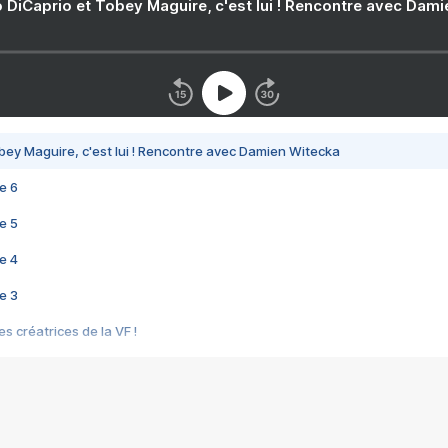
 DiCaprio et Tobey Maguire, c'est lui ! Rencontre avec Dam
bey Maguire, c'est lui ! Rencontre avec Damien Witecka
e 6
e 5
e 4
e 3
s créatrices de la VF !
e 2
e 1
e Mektoub My Love arrive enfin ! Rencontre avec Shaïn Boumedine et Sal