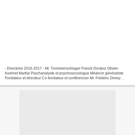
- Directoire 2016-2017 - Mr. Trommenschlager Franck Docteur Olivier-
Koehret Martial Psychanalyste et psychosociologue Médecin généraliste
Fondateur et directeur Co-fondateur et conférencier Mr. Frédéric Dimey
Professeur des écoles Animateur de Biodanza...