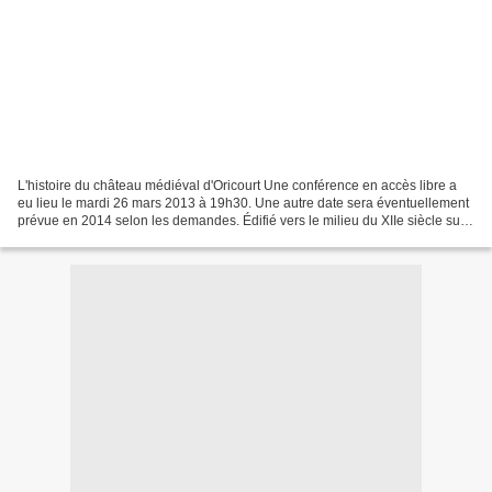
L'histoire du château médiéval d'Oricourt Une conférence en accès libre a
eu lieu le mardi 26 mars 2013 à 19h30. Une autre date sera éventuellement
prévue en 2014 selon les demandes. Édifié vers le milieu du XIIe siècle sur
le bord d’un plateau, face...