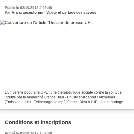
Publié le 02/10/2012 à 09:46
Par
Ars-praeceptorum - Valeur et partage des savoirs
L'université populaire UPL : une thérapeutique sociale contre la solitude
induite par la modernité France Bleu - Dr.Olivier-Koehret / Alzheimer
[Emission audio - Télécharger le mp3] France Bleu à l'UPL / Le reportage de
la rédaction www.archive-host.com...
Conditions et inscriptions
Publié le 01/10/2012 à 09:48