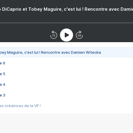
 DiCaprio et Tobey Maguire, c'est lui ! Rencontre avec Dam
bey Maguire, c'est lui ! Rencontre avec Damien Witecka
e 6
e 5
e 4
e 3
s créatrices de la VF !
e 2
e 1