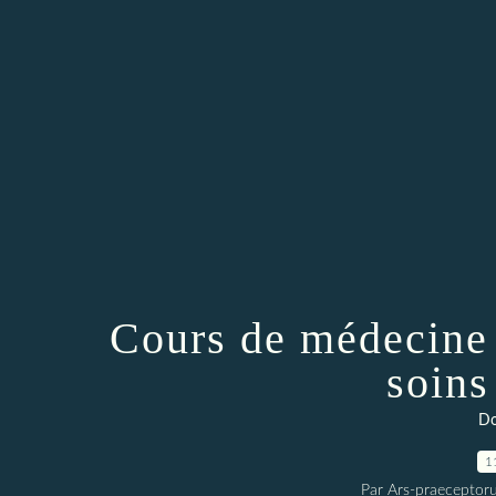
Cours de médecine
soins
Do
1
Par Ars-praeceptoru