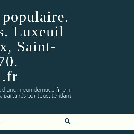
 populaire.
s. Luxeuil
x, Saint-
70.
.fr
m, ad unum eumdemque finem
s, partagés par tous, tendant
T