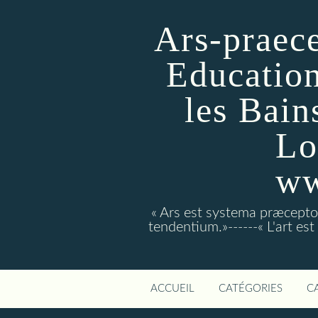
Ars-praece
Education
les Bain
Lo
ww
« Ars est systema præcept
tendentium.»------« L'art es
ACCUEIL
CATÉGORIES
C