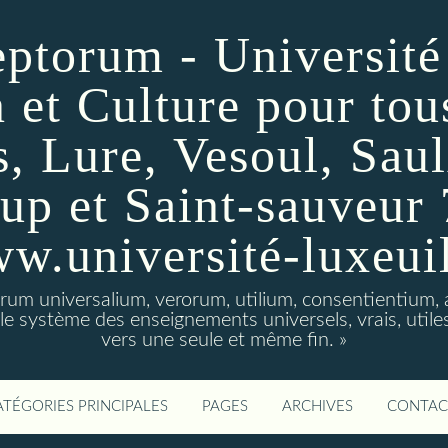
ptorum - Université
 et Culture pour tou
s, Lure, Vesoul, Saul
up et Saint-sauveur 
w.université-luxeuil
orum universalium, verorum, utilium, consentientiu
t le système des enseignements universels, vrais, utile
vers une seule et même fin. »
ATÉGORIES PRINCIPALES
PAGES
ARCHIVES
CONTAC