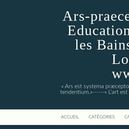
Ars-praece
Education
les Bain
Lo
ww
« Ars est systema præcept
tendentium.»------« L'art es
ACCUEIL
CATÉGORIES
C