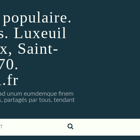
 populaire.
s. Luxeuil
x, Saint-
70.
.fr
m, ad unum eumdemque finem
s, partagés par tous, tendant
T