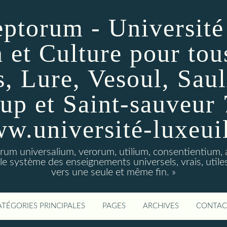
ptorum - Université
 et Culture pour tou
s, Lure, Vesoul, Saul
up et Saint-sauveur 
w.université-luxeuil
orum universalium, verorum, utilium, consentientiu
t le système des enseignements universels, vrais, utile
vers une seule et même fin. »
ATÉGORIES PRINCIPALES
PAGES
ARCHIVES
CONTAC