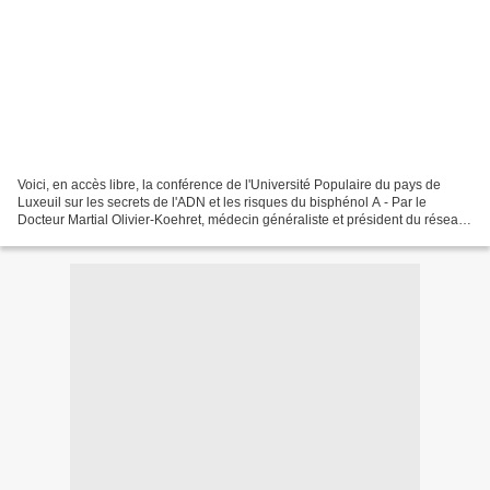
Voici, en accès libre, la conférence de l'Université Populaire du pays de
Luxeuil sur les secrets de l'ADN et les risques du bisphénol A - Par le
Docteur Martial Olivier-Koehret, médecin généraliste et président du réseau
national " Soins-Coordonnés " L'acide...