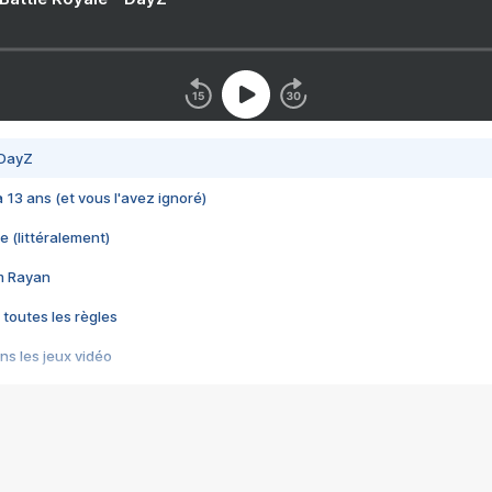
 DayZ
 a 13 ans (et vous l'avez ignoré)
e (littéralement)
im Rayan
 toutes les règles
s les jeux vidéo
us choquant de Rockstar ? - Le scandale BULLY
e plus moche de Steam
du RÊVE tourne au CAUCHEMAR